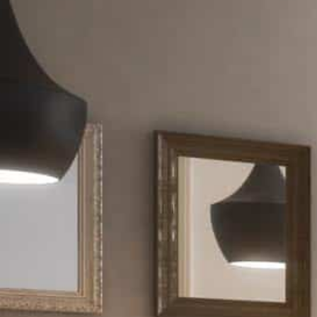
Bjune Blås & Bygg AS